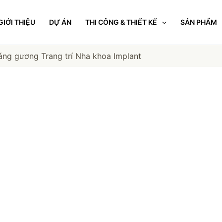
GIỚI THIỆU
DỰ ÁN
THI CÔNG & THIẾT KẾ
SẢN PHẨM
ráng gương Trang trí Nha khoa Implant