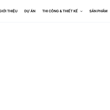
GIỚI THIỆU
DỰ ÁN
THI CÔNG & THIẾT KẾ
SẢN PHẨM