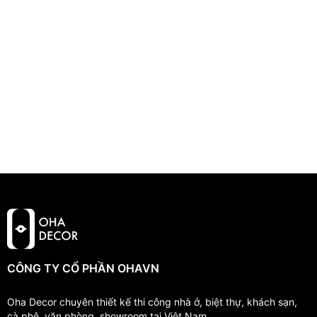
CÔNG TY CỔ PHẦN OHAVN
Oha Decor chuyên thiết kế thi công nhà ở, biệt thự, khách sạn,
cà phê, văn phòng, showroom tại Việt Nam.