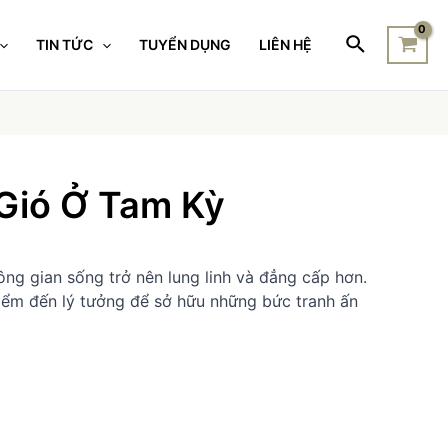
TIN TỨC
TUYỂN DỤNG
LIÊN HỆ
Gió Ở Tam Kỳ
ng gian sống trở nên lung linh và đẳng cấp hơn.
iểm đến lý tưởng để sở hữu những bức tranh ấn