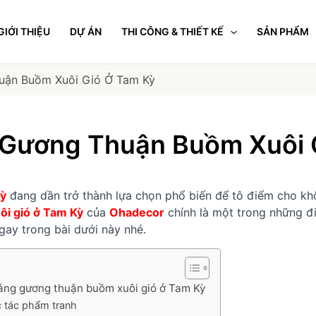
GIỚI THIỆU
DỰ ÁN
THI CÔNG & THIẾT KẾ
SẢN PHẨM
uận Buồm Xuôi Gió Ở Tam Kỳ
 Gương Thuận Buồm Xuôi 
Kỳ
đang dần trở thành lựa chọn phổ biến để tô điểm cho khô
ôi gió ở Tam Kỳ
của
Ohadecor
chính là một trong những đ
ay trong bài dưới này nhé.
ráng gương thuận buồm xuôi gió ở Tam Kỳ
c tác phẩm tranh