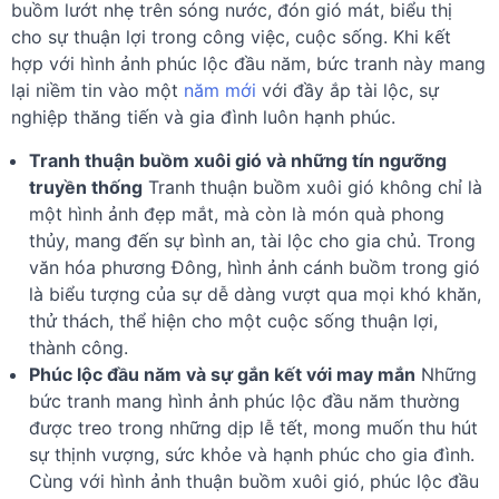
buồm lướt nhẹ trên sóng nước, đón gió mát, biểu thị
cho sự thuận lợi trong công việc, cuộc sống. Khi kết
hợp với hình ảnh phúc lộc đầu năm, bức tranh này mang
lại niềm tin vào một
năm mới
với đầy ắp tài lộc, sự
nghiệp thăng tiến và gia đình luôn hạnh phúc.
Tranh thuận buồm xuôi gió và những tín ngưỡng
truyền thống
Tranh thuận buồm xuôi gió không chỉ là
một hình ảnh đẹp mắt, mà còn là món quà phong
thủy, mang đến sự bình an, tài lộc cho gia chủ. Trong
văn hóa phương Đông, hình ảnh cánh buồm trong gió
là biểu tượng của sự dễ dàng vượt qua mọi khó khăn,
thử thách, thể hiện cho một cuộc sống thuận lợi,
thành công.
Phúc lộc đầu năm và sự gắn kết với may mắn
Những
bức tranh mang hình ảnh phúc lộc đầu năm thường
được treo trong những dịp lễ tết, mong muốn thu hút
sự thịnh vượng, sức khỏe và hạnh phúc cho gia đình.
Cùng với hình ảnh thuận buồm xuôi gió, phúc lộc đầu