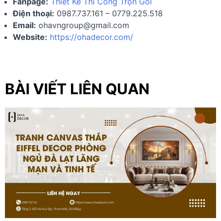
Fanpage:
Thiết Kế Thi Công Trọn Gói
Điện thoại:
0987.737.161 – 0779.225.518
Email:
ohavngroup@gmail.com
Website:
https://ohadecor.com/
BÀI VIẾT LIÊN QUAN