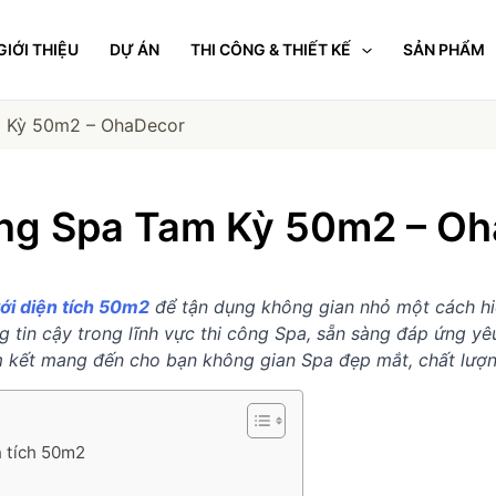
GIỚI THIỆU
DỰ ÁN
THI CÔNG & THIẾT KẾ
SẢN PHẨM
m Kỳ 50m2 – OhaDecor
ng Spa Tam Kỳ 50m2 – O
ới diện tích 50m2
để tận dụng không gian nhỏ một cách hi
 tin cậy trong lĩnh vực thi công Spa, sẵn sàng đáp ứng yêu
am kết mang đến cho bạn không gian Spa đẹp mắt, chất lượ
n tích 50m2