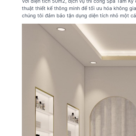
Với diện tích 50m2, dịch vụ thi công Spa Tam Kỳ
thuật thiết kế thông minh để tối ưu hóa không gi
chúng tôi đảm bảo tận dụng diện tích nhỏ một cá