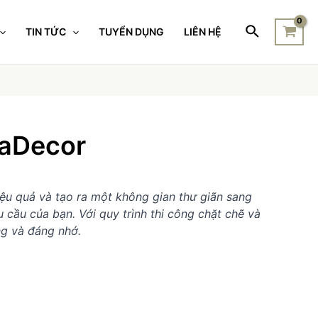
TIN TỨC
TUYỂN DỤNG
LIÊN HỆ
haDecor
ệu quả và tạo ra một không gian thư giãn sang
 cầu của bạn. Với quy trình thi công chặt chẽ và
ng và đáng nhớ.