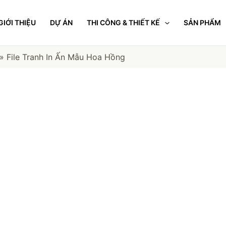
GIỚI THIỆU
DỰ ÁN
THI CÔNG & THIẾT KẾ
SẢN PHẨM
»
File Tranh In Ấn Mẫu Hoa Hồng