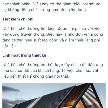
các thành phần. Điều này có thể giảm thiểu sai sót và
sự không đồng nhất trong quá trình xây dựng.
Tiết kiệm chi phí
Nhà tiền chế thường tiết kiệm được chi phí so với việc
xây dựng truyền thống. Điều này là nhờ đơn vị thi công
tăng cường hiệu suất lao động và giảm thiểu lãng phí
vật liệu.
Linh hoạt trong thiết kế
Nhà tiền chế thường có thể được tùy chỉnh để đáp ứng
nhu cầu cụ thể của khách hàng. Từ việc chọn lựa vật
liệu đến thiết kế không gian nội thất.