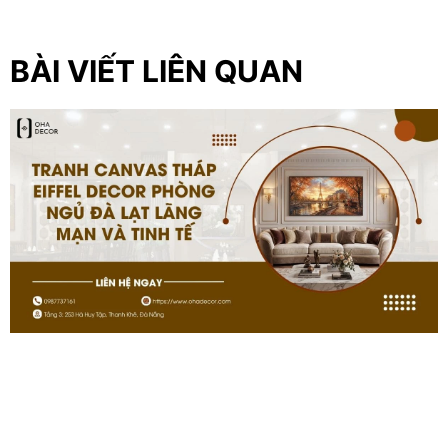
BÀI VIẾT LIÊN QUAN