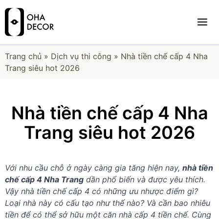
Trang chủ
»
Dịch vụ thi công
»
Nhà tiền chế cấp 4 Nha
Trang siêu hot 2026
Nhà tiền chế cấp 4 Nha
Trang siêu hot 2026
Với nhu cầu chỗ ở ngày càng gia tăng hiện nay,
nhà tiền
chế cấp 4 Nha Trang
dần phổ biến và được yêu thích.
Vậy nhà tiền chế cấp 4 có những ưu nhược điểm gì?
Loại nhà này có cấu tạo như thế nào? Và cần bao nhiêu
tiền để có thể sở hữu một căn nhà cấp 4 tiền chế. Cùng