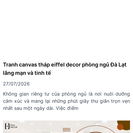
Tranh canvas tháp eiffel decor phòng ngủ Đà Lạt
lãng mạn và tinh tế
27/07/2026
Không gian riêng tư của phòng ngủ là nơi nuôi dưỡng
cảm xúc và mang lại những phút giây thư giãn trọn vẹn
nhất sau một ngày dài. Việc điểm