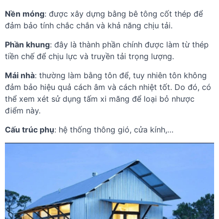
Nền móng
: được xây dựng bằng bê tông cốt thép để
đảm bảo tính chắc chắn và khả năng chịu tải.
Phần khung
: đây là thành phần chính được làm từ thép
tiền chế để chịu lực và truyền tải trọng lượng.
Mái nhà
: thường làm bằng tôn để, tuy nhiên tôn không
đảm bảo hiệu quả cách âm và cách nhiệt tốt. Do đó, có
thể xem xét sử dụng tấm xi măng để loại bỏ nhược
điểm này.
Cấu trúc phụ
: hệ thống thông gió, cửa kính,…