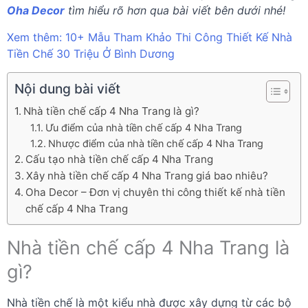
Oha Decor
tìm hiểu rõ hơn qua bài viết bên dưới nhé!
Xem thêm: 10+ Mẫu Tham Khảo Thi Công Thiết Kế Nhà
Tiền Chế 30 Triệu Ở Bình Dương
Nội dung bài viết
Nhà tiền chế cấp 4 Nha Trang là gì?
Ưu điểm của nhà tiền chế cấp 4 Nha Trang
Nhược điểm của nhà tiền chế cấp 4 Nha Trang
Cấu tạo nhà tiền chế cấp 4 Nha Trang
Xây nhà tiền chế cấp 4 Nha Trang giá bao nhiêu?
Oha Decor – Đơn vị chuyên thi công thiết kế nhà tiền
chế cấp 4 Nha Trang
Nhà tiền chế cấp 4 Nha Trang là
gì?
Nhà tiền chế là một kiểu nhà được xây dựng từ các bộ