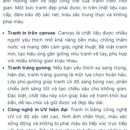
ảnh hưởng đến vẻ đẹp tổng thể của tranh theo thời
gian. Một bức tranh đẹp phải được in trên chất liệu cao
cấp, đảm bảo độ sắc nét, màu sắc trung thực và không
phai màu.
Tranh in trên canvas
: Canvas là chất liệu được nhiều
người yêu thích nhờ khả năng bền màu, chống thấm
nước và mang đến cảm giác nghệ thuật. Bề mặt tranh
mịn, tạo hiệu ứng gần giống như tranh vẽ tay, phù hợp
với nhiều không gian khác nhau.
Tranh tráng gương
: Nếu bạn yêu thích sự sang trọng,
hiện đại, tranh tráng gương là một lựa chọn hoàn hảo.
Lớp phủ gương giúp tranh có độ sáng bóng cao, phản
chiếu ánh sáng tốt và tạo chiều sâu cho không gian.
Đặc biệt, chất liệu này còn giúp bảo vệ tranh khỏi bụi
bẩn, dễ lau chùi và giữ được vẻ đẹp lâu dài.
Công nghệ in UV hiện đại
: Tranh in bằng công nghệ
UV có độ sắc nét cao, hình ảnh chân thực, màu sắc
sống động và không bị phai màu dù tiếp xúc trực tiếp