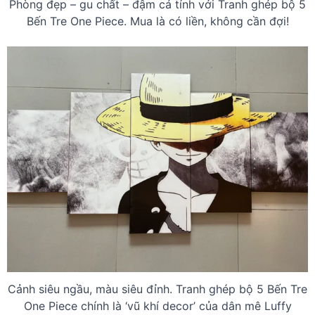
Phòng đẹp – gu chất – đậm cá tính với Tranh ghép bộ 5
Bến Tre One Piece. Mua là có liền, không cần đợi!
Cảnh siêu ngầu, màu siêu đỉnh. Tranh ghép bộ 5 Bến Tre
One Piece chính là ‘vũ khí decor’ của dân mê Luffy