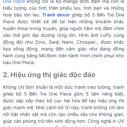
One Piece
không chỉ là bộ manga đình đám mà còn là
biểu tượng của tinh thần phiêu lưu, tình bạn và những
hoài bão lớn lao.
Tranh decor
ghép bộ 5 Bến Tre One
Piece được thiết kế để tái hiện những khoảnh khắc
huyền thoại trong truyện, giúp người hâm mộ đắm chìm
vào thế giới đại dương rộng lớn. Hình ảnh Luffy cùng
đồng đội như Zoro, Sanji, Nami, Chopper… được khắc
họa sống động, mang đến cảm giác như đang đồng
hành cùng băng Mũ Rơm trên hành trình chinh phục kho
báu One Piece.
2. Hiệu ứng thị giác độc đáo
Không chỉ đơn thuần là một bức tranh treo tường, tranh
ghép bộ 5 Bến Tre One Piece gồm 5 tấm riêng biệt,
được sắp xếp theo bố cục hài hòa để tạo hiệu ứng thị
giác mạnh mẽ. Nhờ cách bố trí này, tranh không chỉ làm
nổi bật nhân vật mà còn tạo chiều sâu cho không gian,
giúp căn phòng trở nên sinh động hơn. Công nghệ in UV