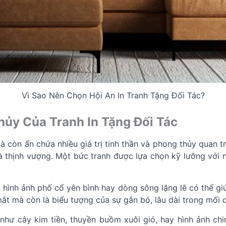
Vì Sao Nên Chọn Hội An In Tranh Tặng Đối Tác?
Thủy Của Tranh In Tặng Đối Tác
mà còn ẩn chứa nhiều giá trị tinh thần và phong thủy quan 
 và thịnh vượng. Một bức tranh được lựa chọn kỹ lưỡng vớ
hình ảnh phố cổ yên bình hay dòng sông lặng lẽ có thể giú
t mà còn là biểu tượng của sự gắn bó, lâu dài trong mối 
hư cây kim tiền, thuyền buồm xuôi gió, hay hình ảnh chim