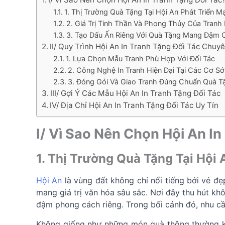
1. Thị Trường Quà Tặng Tại Hội An Phát Triển 
2. Giá Trị Tinh Thần Và Phong Thủy Của Tranh 
3. Tạo Dấu Ấn Riêng Với Quà Tặng Mang Đậm 
II/ Quy Trình Hội An In Tranh Tặng Đối Tác Chuy
1. Lựa Chọn Mẫu Tranh Phù Hợp Với Đối Tác
2. Công Nghệ In Tranh Hiện Đại Tại Các Cơ Sở
3. Đóng Gói Và Giao Tranh Đúng Chuẩn Quà 
III/ Gợi Ý Các Mẫu Hội An In Tranh Tặng Đối Tác
IV/ Địa Chỉ Hội An In Tranh Tặng Đối Tác Uy Tín
I/ Vì Sao Nên Chọn Hội An In
1. Thị Trường Quà Tặng Tại Hội
Hội An
là vùng đất không chỉ nổi tiếng bởi vẻ đ
mang giá trị văn hóa sâu sắc. Nơi đây thu hút k
đậm phong cách riêng. Trong bối cảnh đó, nhu cầu
Không giống như những món quà thông thường 