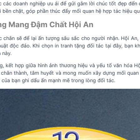
 các doanh nghiệp ưu ái để gửi gắm lời chúc tốt đẹp đến đ
i bền chặt, góp phần thúc đẩy mối quan hệ hợp tác hiệu qu
ặng Mang Đậm Chất Hội An
ắn sẽ để lại ấn tượng sâu sắc cho người nhận. Hội An, v
uật độc đáo. Khi chọn in tranh tặng đối tác tại đây, bạn
 này.
g, kết hợp giữa hình ảnh thương hiệu và yếu tố văn hóa H
 chân thành, tâm huyết và mong muốn xây dựng mối quan hệ
 của bạn ghi dấu ấn mạnh mẽ trong lòng đối tác.