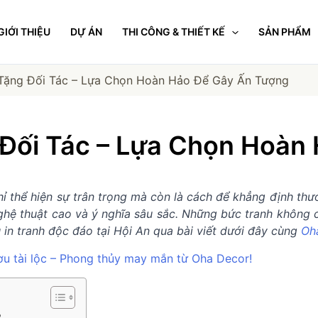
GIỚI THIỆU
DỰ ÁN
THI CÔNG & THIẾT KẾ
SẢN PHẨM
 Tặng Đối Tác – Lựa Chọn Hoàn Hảo Để Gây Ấn Tượng
g Đối Tác – Lựa Chọn Hoàn
 thể hiện sự trân trọng mà còn là cách để khẳng định thươn
nghệ thuật cao và ý nghĩa sâu sắc. Những bức tranh không c
in tranh độc đáo tại Hội An qua bài viết dưới đây cùng
Oh
ơu tài lộc – Phong thủy may mắn từ Oha Decor!
?