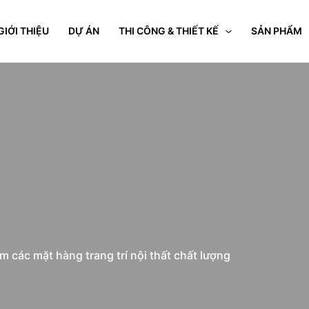
GIỚI THIỆU
DỰ ÁN
THI CÔNG & THIẾT KẾ
SẢN PHẨM
các mặt hàng trang trí nội thất chất lượng