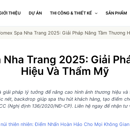
GIỚI THIỆU
DỰ ÁN
THI CÔNG & THIẾT KẾ
SẢN PHẨM
Fomex Spa Nha Trang 2025: Giải Pháp Nâng Tầm Thương 
 Nha Trang 2025: Giải P
Hiệu Và Thẩm Mỹ
 giải pháp lý tưởng để nâng cao hình ảnh thương hiệu và 
ắc nét, backdrop giúp spa thu hút khách hàng, tạo điểm ch
PCCC (Nghị định 136/2020/NĐ-CP). Liên hệ ngay để nhận tư v
g núi thiên nhiên: Điểm Nhấn Hoàn Hảo Cho Mọi Không Gian