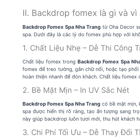
II. Backdrop fomex là gì và v
Backdrop Fomex Spa Nha Trang
từ Oha Decor sử 
spa. Dưới đây là các lý do fomex phù hợp với kh
1. Chất Liệu Nhẹ – Dễ Thi Công 
Chất liệu fomex trong
Backdrop Fomex Spa Nha
fomex để treo tường, gắn chữ nổi, hoặc tạo phối
hoàn thiện nhanh để đón khách. Chất liệu fomex
2. Bề Mặt Mịn – In UV Sắc Nét
Backdrop Fomex Spa Nha Trang
có bề mặt mịn, k
spa được hiển thị rõ ràng, tạo ấn tượng sang t
này giúp backdrop luôn tươi mới, thu hút khách h
3. Chi Phí Tối Ưu – Dễ Thay Đổi 