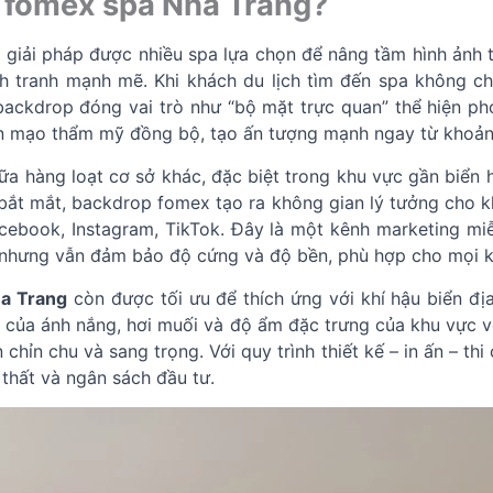
 fomex spa Nha Trang?
 giải pháp được nhiều spa lựa chọn để nâng tầm hình ảnh t
 tranh mạnh mẽ. Khi khách du lịch tìm đến spa không c
ì backdrop đóng vai trò như “bộ mặt trực quan” thể hiện 
ện mạo thẩm mỹ đồng bộ, tạo ấn tượng mạnh ngay từ khoản
ữa hàng loạt cơ sở khác, đặc biệt trong khu vực gần biển 
 bắt mắt, backdrop fomex tạo ra không gian lý tưởng cho k
acebook, Instagram, TikTok. Đây là một kênh marketing mi
ẹ nhưng vẫn đảm bảo độ cứng và độ bền, phù hợp cho mọi k
a Trang
còn được tối ưu để thích ứng với khí hậu biển đ
 của ánh nắng, hơi muối và độ ẩm đặc trưng của khu vực v
hỉn chu và sang trọng. Với quy trình thiết kế – in ấn – th
thất và ngân sách đầu tư.