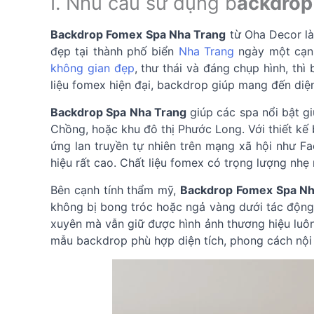
I. Nhu cầu sử dụng b
ackdrop
Backdrop Fomex Spa Nha Trang
từ Oha Decor là
đẹp tại thành phố biển
Nha Trang
ngày một cạnh
không gian đẹp
, thư thái và đáng chụp hình, th
liệu fomex hiện đại, backdrop giúp mang đến di
Backdrop Spa Nha Trang
giúp các spa nổi bật gi
Chồng, hoặc khu đô thị Phước Long. Với thiết kế
ứng lan truyền tự nhiên trên mạng xã hội như F
hiệu rất cao. Chất liệu fomex có trọng lượng nh
Bên cạnh tính thẩm mỹ,
Backdrop Fomex Spa Nh
không bị bong tróc hoặc ngả vàng dưới tác động
xuyên mà vẫn giữ được hình ảnh thương hiệu luôn c
mẫu backdrop phù hợp diện tích, phong cách nội 