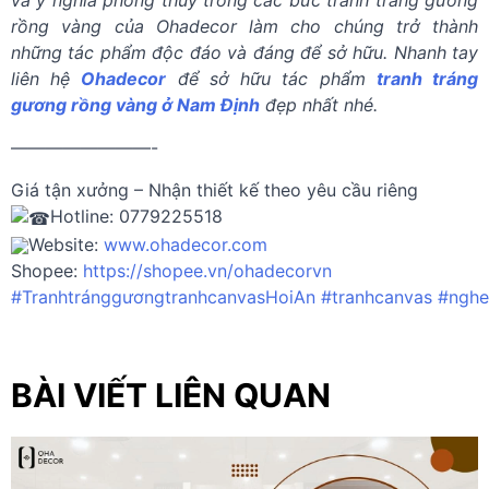
và ý nghĩa phong thủy trong các bức tranh tráng gương
rồng vàng của Ohadecor làm cho chúng trở thành
những tác phẩm độc đáo và đáng để sở hữu. Nhanh tay
liên hệ
Ohadecor
để sở hữu tác phẩm
tranh tráng
gương rồng vàng ở Nam Định
đẹp nhất nhé.
————————-
Giá tận xưởng – Nhận thiết kế theo yêu cầu riêng
Hotline: 0779225518
Website:
www.ohadecor.com
Shopee:
https://shopee.vn/ohadecorvn
#TranhtránggươngtranhcanvasHoiAn
#tranhcanvas
#nghe
BÀI VIẾT LIÊN QUAN