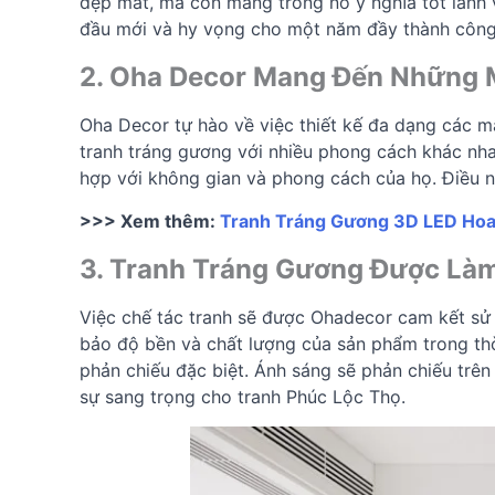
đẹp mắt, mà còn mang trong nó ý nghĩa tốt lành
đầu mới và hy vọng cho một năm đầy thành công
2. Oha Decor Mang Đến Những M
Oha Decor tự hào về việc thiết kế đa dạng các 
tranh tráng gương với nhiều phong cách khác nh
hợp với không gian và phong cách của họ. Điều 
>>> Xem thêm:
Tranh Tráng Gương 3D LED Hoa 
3. Tranh Tráng Gương Được Làm
Việc chế tác tranh sẽ được Ohadecor cam kết sử
bảo độ bền và chất lượng của sản phẩm trong thờ
phản chiếu đặc biệt. Ánh sáng sẽ phản chiếu trên
sự sang trọng cho tranh Phúc Lộc Thọ.