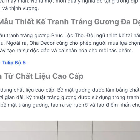
 và may mắn. Nó là một món quà ý nghĩa để tặng trong dịp
 và thịnh vượng.
ẫu Thiết Kế Tranh Tráng Gương Đa D
mẫu tranh tráng gương
Phúc Lộc Thọ
. Đội ngũ thiết kế tài 
au. Ngoài ra, Oha Decor cũng cho phép người mua lựa chọn
này tạo ra sự độc đáo và cá nhân hóa cho mỗi tác phẩm.
Tulip Bộ 5
 Từ Chất Liệu Cao Cấp
 dụng chất liệu cao cấp. Bề mặt gương được làm bằng chất
i gian dài. Kỹ thuật tráng gương được sử dụng trong tranh
 bề mặt tráng gương, tạo ra sự rực rỡ và tạo điểm nhấn cho