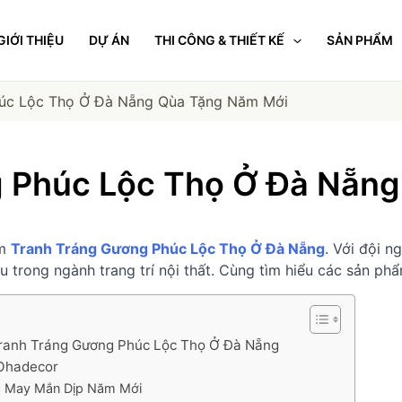
GIỚI THIỆU
DỰ ÁN
THI CÔNG & THIẾT KẾ
SẢN PHẨM
húc Lộc Thọ Ở Đà Nẵng Qùa Tặng Năm Mới
 Phúc Lộc Thọ Ở Đà Nẵn
ẩm
Tranh Tráng Gương Phúc Lộc Thọ Ở Đà Nẵng
. Với đội 
u trong ngành trang trí nội thất. Cùng tìm hiểu các sản p
Tranh Tráng Gương Phúc Lộc Thọ Ở Đà Nẵng
 Ohadecor
à May Mắn Dịp Năm Mới