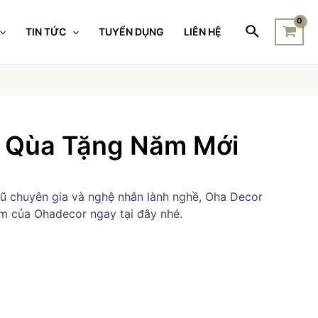
TIN TỨC
TUYỂN DỤNG
LIÊN HỆ
g Qùa Tặng Năm Mới
ngũ chuyên gia và nghệ nhân lành nghề, Oha Decor
hẩm của Ohadecor ngay tại đây nhé.