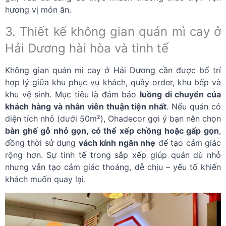
hương vị món ăn.
3. Thiết kế không gian quán mì cay ở
Hải Dương hài hòa và tinh tế
Không gian quán mì cay ở Hải Dương cần được bố trí
hợp lý giữa khu phục vụ khách, quầy order, khu bếp và
khu vệ sinh. Mục tiêu là đảm bảo
luồng di chuyển của
khách hàng và nhân viên thuận tiện nhất
. Nếu quán có
diện tích nhỏ (dưới 50m²), Ohadecor gợi ý bạn nên chọn
bàn ghế gỗ nhỏ gọn, có thể xếp chồng hoặc gấp gọn
,
đồng thời sử dụng
vách kính ngăn nhẹ
để tạo cảm giác
rộng hơn. Sự tinh tế trong sắp xếp giúp quán dù nhỏ
nhưng vẫn tạo cảm giác thoáng, dễ chịu – yếu tố khiến
khách muốn quay lại.