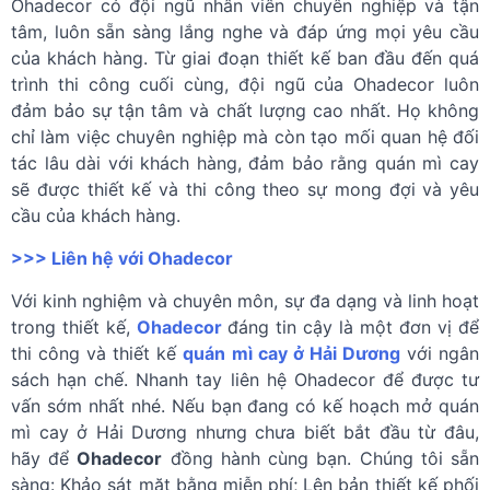
Ohadecor có đội ngũ nhân viên chuyên nghiệp và tận
tâm, luôn sẵn sàng lắng nghe và đáp ứng mọi yêu cầu
của khách hàng. Từ giai đoạn thiết kế ban đầu đến quá
trình thi công cuối cùng, đội ngũ của Ohadecor luôn
đảm bảo sự tận tâm và chất lượng cao nhất. Họ không
chỉ làm việc chuyên nghiệp mà còn tạo mối quan hệ đối
tác lâu dài với khách hàng, đảm bảo rằng quán mì cay
sẽ được thiết kế và thi công theo sự mong đợi và yêu
cầu của khách hàng.
>>> Liên hệ với Ohadecor
Với kinh nghiệm và chuyên môn, sự đa dạng và linh hoạt
trong thiết kế,
Ohadecor
đáng tin cậy là một đơn vị để
thi công và thiết kế
quán mì cay ở Hải Dương
với ngân
sách hạn chế. Nhanh tay liên hệ Ohadecor để được tư
vấn sớm nhất nhé. Nếu bạn đang có kế hoạch mở quán
mì cay ở Hải Dương nhưng chưa biết bắt đầu từ đâu,
hãy để
Ohadecor
đồng hành cùng bạn. Chúng tôi sẵn
sàng: Khảo sát mặt bằng miễn phí; Lên bản thiết kế phối