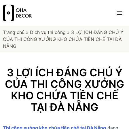
Trang chủ
»
Dịch vụ thi công
»
3 LỢI ÍCH ĐÁNG CHÚ Ý
CỦA THI CÔNG XƯỞNG KHO CHỨA TIỀN CHẾ TẠI ĐÀ
NẴNG
3 LỢI ÍCH ĐÁNG CHÚ Ý
CỦA THI CÔNG XƯỞNG
KHO CHỨA TIỀN CHẾ
TẠI ĐÀ NẴNG
Thi công xưởng kho chứa tiền chế tại Đà Nẵng
đang