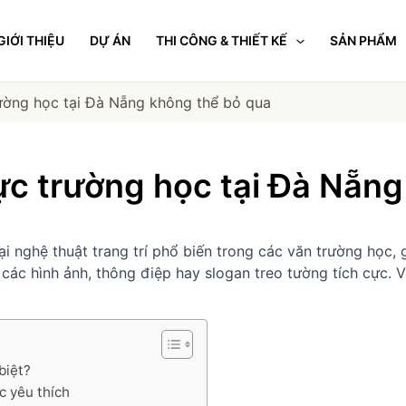
GIỚI THIỆU
DỰ ÁN
THI CÔNG & THIẾT KẾ
SẢN PHẨM
ường học tại Đà Nẵng không thể bỏ qua
ực trường học tại Đà Nẵng
ại nghệ thuật trang trí phổ biến trong các văn trường học
các hình ảnh, thông điệp hay slogan treo tường tích cực. V
biệt?
c yêu thích