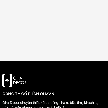
CÔNG TY CỔ PHẦN OHAVN
Oha Decor chuyên thiết kế thi công nhà ở, biệt thự, khách sạn,
cà phê, văn phòng, showroom tại Việt Nam.