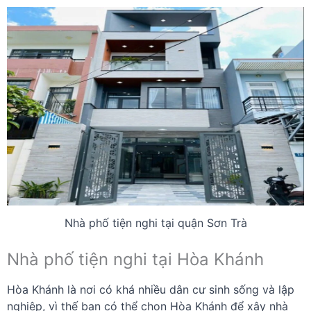
Nhà phố tiện nghi tại quận Sơn Trà
Nhà phố tiện nghi tại Hòa Khánh
Hòa Khánh là nơi có khá nhiều dân cư sinh sống và lập
nghiệp, vì thế bạn có thể chọn Hòa Khánh để xây nhà