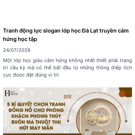
Tranh động lực slogan lớp học Đà Lạt truyền cảm
hứng học tập
24/07/2026
Một lớp học giàu cảm hứng không nhất thiết phải trang
trí cầu kỳ mà có thể bắt đầu từ những thông điệp tích
cực được đặt đúng vị trí.