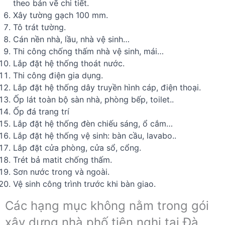
theo bản vẽ chi tiết.
Xây tường gạch 100 mm.
Tô trát tường.
Cán nền nhà, lầu, nhà vệ sinh…
Thi công chống thấm nhà vệ sinh, mái…
Lắp đặt hệ thống thoát nước.
Thi công điện gia dụng.
Lắp đặt hệ thống dây truyền hình cáp, điện thoại.
Ốp lát toàn bộ sàn nhà, phòng bếp, toilet..
Ốp đá trang trí
Lắp đặt hệ thống đèn chiếu sáng, ổ cắm…
Lắp đặt hệ thống vệ sinh: bàn cầu, lavabo..
Lắp đặt cửa phòng, cửa sổ, cổng.
Trét bả matit chống thấm.
Sơn nước trong và ngoài.
Vệ sinh công trình trước khi bàn giao.
Các hạng mục không nằm trong gói
xây dựng nhà phố tiện nghi tại Đà