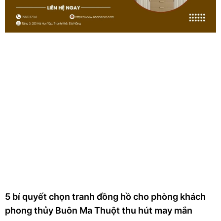
5 bí quyết chọn tranh đồng hồ cho phòng khách
phong thủy Buôn Ma Thuột thu hút may mắn