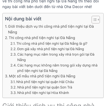
về thi công nhà phố tiện nghi tại Đà Nẵng thì theo dõi
ngay bài viết bên dưới đến từ nhà Oha Decor nhé!
Nội dung bài viết
Giới thiệu dịch vụ thi công nhà phố tiện nghi tại Đà
Nẵng
Thi công nhà phố tiện nghi tại Đà Nẵng
Thi công nhà phố tiện nghi tại Đà Nẵng là gì?
Đơn giá xây nhà phố tiện nghi tại Đà Nẵng
Các hạng mục nằm trong xây nhà trọn gói tại Đà
Nẵng
Các hạng mục không nằm trong gói xây dựng nhà
phố tiện nghi tại Đà Nẵng
Một số mẫu nhà phố tiện nghi Đà Nẵng
Nhà phố tiện nghi tại quận Hải Châu
Nhà phố tiện nghi tại quận Sơn Trà
Nhà phố tiện nghi tại Hòa Khánh
Giới thiệu dịch vụ thi công nhà