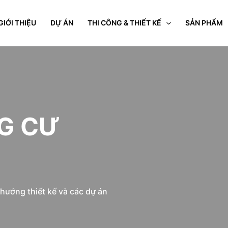
GIỚI THIỆU
DỰ ÁN
THI CÔNG & THIẾT KẾ
SẢN PHẨM
NG CƯ
u hướng thiết kế và các dự án